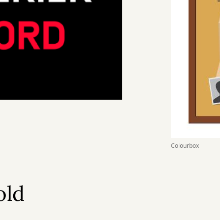
Colourbox
old