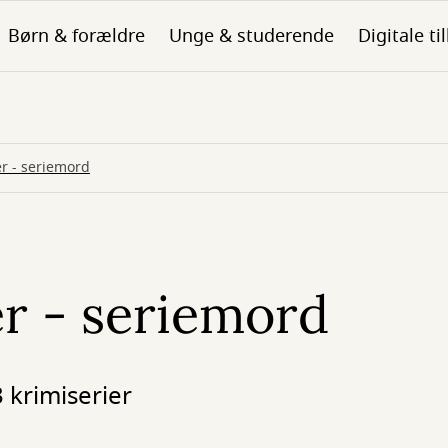
Børn & forældre
Unge & studerende
Digitale ti
er - seriemord
er - seriemord
 krimiserier