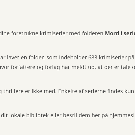
 dine foretrukne krimiserier med folderen
Mord i seri
har lavet en folder, som indeholder 683 krimiserier 
or forfattere og forlag har meldt ud, at der er tale o
hrillere er ikke med. Enkelte af serierne findes ku
dit lokale bibliotek eller bestil dem her på hjemmes