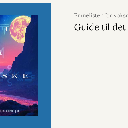
Emnelister for voks
2026
Guide til det