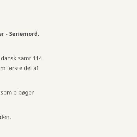
er - Seriemord.
på dansk samt 114
m første del af
n som e-bøger
iden.