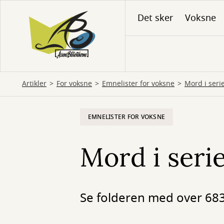
Gå
Det sker
Voksne
til
hovedindhold
Artikler
For voksne
Emnelister for voksne
Mord i seri
EMNELISTER FOR VOKSNE
Mord i seri
Se folderen med over 683