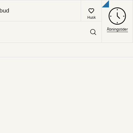
lbud
Husk
Åbningstider