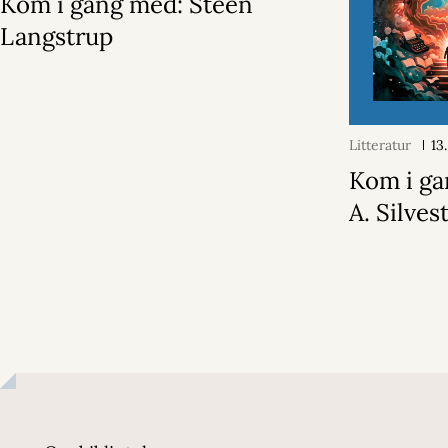
Kom i gang med: Steen
Langstrup
Litteratur
13
Kom i ga
A. Silvest