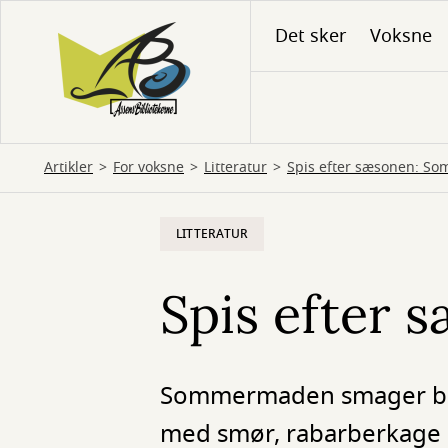
Gå
Det sker
Voksne
til
hovedindhold
Artikler
For voksne
Litteratur
Spis efter sæsonen: S
LITTERATUR
Spis efter
Sommermaden smager beds
med smør, rabarberkage o