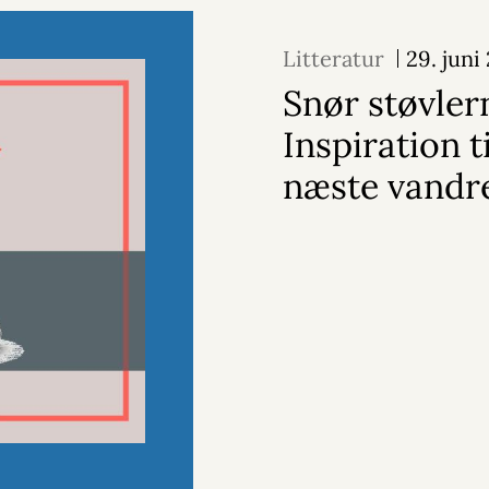
Litteratur
29. juni
Snør støvler
Inspiration ti
næste vandr