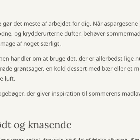
e gør det meste af arbejdet for dig. Når aspargesene
odne, og krydderurterne dufter, behøver sommermad
smage af noget særligt.
nen handler om at bruge det, der er allerbedst lige 
røde grøntsager, en kold dessert med bær eller et må
e luft.
ogebøger, der giver inspiration til sommerens madla
ødt og knasende