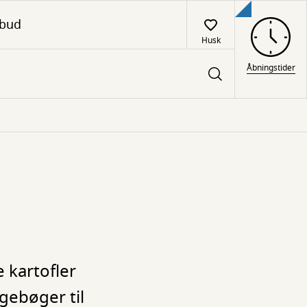
lbud
Husk
Åbningstider
 kartofler
gebøger til