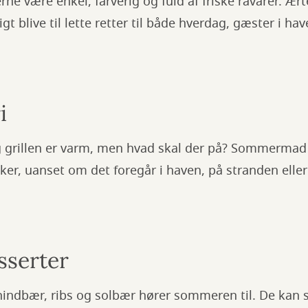
være enkel, farverig og fuld af friske råvarer. Ærte
t blive til lette retter til både hverdag, gæster i ha
i
og grillen er varm, men hvad skal der på? Sommerma
ker, uanset om det foregår i haven, på stranden eller
serter
hindbær, ribs og solbær hører sommeren til. De kan s