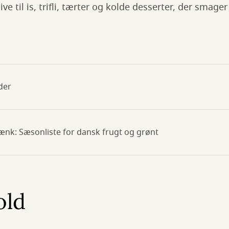
e til is, trifli, tærter og kolde desserter, der smager 
der
ænk: Sæsonliste for dansk frugt og grønt
old