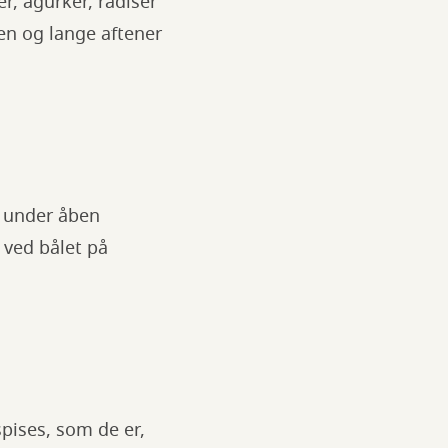
r, agurker, radiser
ven og lange aftener
d under åben
 ved bålet på
pises, som de er,