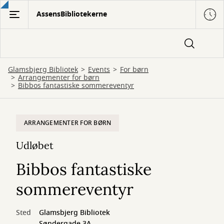
Gå
AssensBibliotekerne
til
hovedindhold
Glamsbjerg Bibliotek
Events
For børn
Arrangementer for børn
Bibbos fantastiske sommereventyr
ARRANGEMENTER FOR BØRN
Udløbet
Bibbos fantastiske
sommereventyr
Sted
Glamsbjerg Bibliotek
Søndergade 3A,