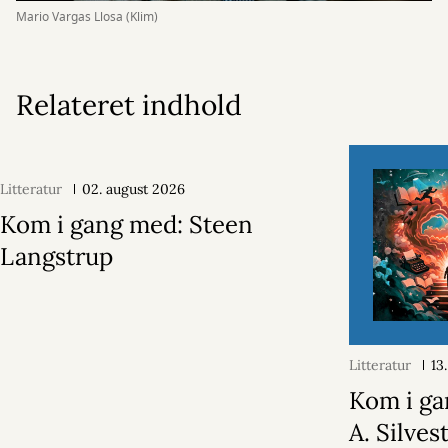
Mario Vargas Llosa (Klim)
Relateret indhold
Litteratur
02. august 2026
Kom i gang med: Steen
Langstrup
Litteratur
13
Kom i ga
A. Silvest