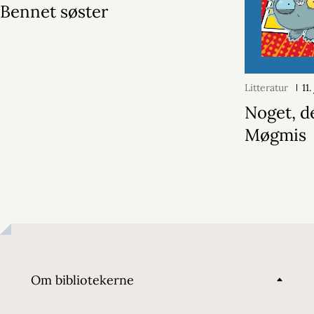
Bennet søster
Litteratur
11
Noget, d
Møgmis
Om bibliotekerne