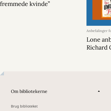
fremmede kvinde”
Anbefalinger f
april 2026
Lone anb
Richard
Om bibliotekerne
Brug biblioteket