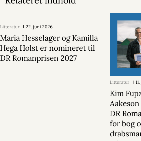
Relateret indhold
Litteratur
22. juni 2026
Maria Hesselager og Kamilla
Hega Holst er nomineret til
DR Romanprisen 2027
Litteratur
11
Kim Fup
Aakeson 
DR Roma
for bog 
drabsma