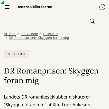
Gå
AssensBibliotekerne
til
hovedindhold
Artikler
For voksne
Litteratur
DR Romanprisen: Skyggen foran mig
LITTERATUR
DR Romanprisen: Skyggen
foran mig
Landets DR romanlæseklubber diskuterer
"Skyggen foran mig" af Kim Fupz Aakeson i