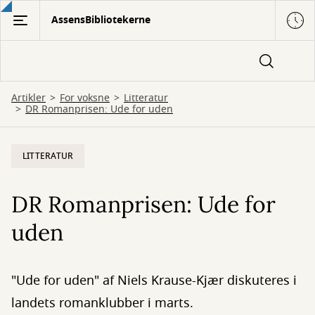
Gå
AssensBibliotekerne
til
hovedindhold
Artikler
For voksne
Litteratur
DR Romanprisen: Ude for uden
LITTERATUR
DR Romanprisen: Ude for
uden
"Ude for uden" af Niels Krause-Kjær diskuteres i
landets romanklubber i marts.