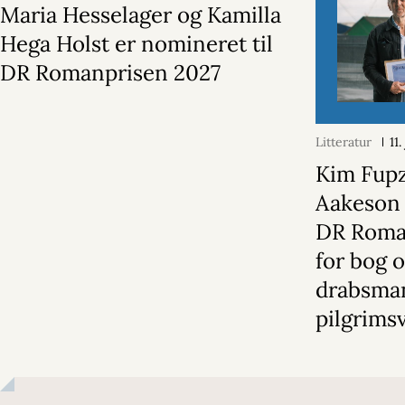
Maria Hesselager og Kamilla
Hega Holst er nomineret til
DR Romanprisen 2027
Litteratur
11
Kim Fup
Aakeson 
DR Roma
for bog 
drabsma
pilgrims