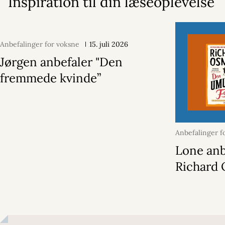
Inspiration til din læseoplevelse
Anbefalinger for voksne
15. juli 2026
Jørgen anbefaler "Den
fremmede kvinde”
Anbefalinger f
april 2026
Lone anb
Richard